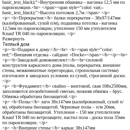
basic_text_black);">Внутренняя обшивка – вагонка 12,5 мм по
пароизоляции.<br> </span><span style="color: var(--
basic_text_black);">Высота потолков 2,7м.</span> </p>
<p> <b>Перекрытия:</b> балки перекрытия – 38х97/147мм
(калиброванный, сухой п/м), подшивка потолка - вагонка
12,5мм по пароизоляции, утепление 150 мм утеплителем
Knauf TR 040 по пароизоляции. </p>
Развернуть
Теплый дом
<p><b>Подарки к дому:</b><br> <b><span style="color:
red;">Внешняя отделка - сайдинг «Docke»</span></b></p><br>
<p><b>Заводской домокомплект:</b><br>силовой
конструктив каркасного дома (полы, перекрытия, внешние
стены, межкомнатные перегородки, стропильная система)
изготовлен в заводских условиях из сухой, строганной доски.
</p>
<p> <b>Фундамент:</b> свайно – винтовой, свая 108х2500мм,
заполняются пескобетонной смесью, нижняя обвязка – брус.
Обвязка обработана биозащитой.</p>
<p> <b>Полы:</b> лаги 38х147мм (калиброванный, сухой п/
м), обработаны биозащитой. Черновые полы – п/м 20мм,
обработаны биозащитой. Утепление – 150 мм утеплителем
Knauf TR 040 по ветрозащите, настил пола - доска пола 35мм
по пароизоляции. </p>
<p> <b>Внешние стены:</b> каркас 38х147мм