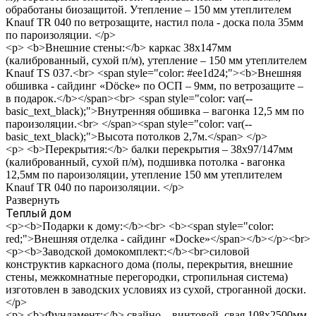
обработаны биозащитой. Утепление – 150 мм утеплителем
Knauf TR 040 по ветрозащите, настил пола - доска пола 35мм
по пароизоляции. </p>
<p> <b>Внешние стены:</b> каркас 38х147мм
(калиброванный, сухой п/м), утепление – 150 мм утеплителем
Knauf TS 037.<br> <span style="color: #ee1d24;"><b>Внешняя
обшивка - сайдинг «Döcke» по ОСП – 9мм, по ветрозащите –
в подарок.</b></span><br> <span style="color: var(--
basic_text_black);">Внутренняя обшивка – вагонка 12,5 мм по
пароизоляции.<br> </span><span style="color: var(--
basic_text_black);">Высота потолков 2,7м.</span> </p>
<p> <b>Перекрытия:</b> балки перекрытия – 38х97/147мм
(калиброванный, сухой п/м), подшивка потолка - вагонка
12,5мм по пароизоляции, утепление 150 мм утеплителем
Knauf TR 040 по пароизоляции. </p>
Развернуть
Теплый дом
<p><b>Подарки к дому:</b><br> <b><span style="color:
red;">Внешняя отделка - сайдинг «Docke»</span></b></p><br>
<p><b>Заводской домокомплект:</b><br>силовой
конструктив каркасного дома (полы, перекрытия, внешние
стены, межкомнатные перегородки, стропильная система)
изготовлен в заводских условиях из сухой, строганной доски.
</p>
<p> <b>Фундамент:</b> свайно – винтовой, свая 108х2500мм,