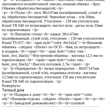
заполняются пескобетонной смесью, нижняя обвязка – брус.
Обвязка обработана биозащитой.</p>
<p> <b>Полы:</b> лаги 38х147мм (калиброванный, сухой п/
м), обработаны биозащитой. Черновые полы – п/м 20мм,
обработаны биозащитой. Утепление – 150 мм утеплителем
Knauf TR 040 по ветрозащите, настил пола - доска пола 35мм
по пароизоляции. </p>
<p> <b>Внешние стены:</b> каркас 38х147мм
(калиброванный, сухой п/м), утепление – 150 мм утеплителем
Knauf TS 037.<br> <span style="color: #ee1d24;"><b>Внешняя
обшивка - сайдинг «Döcke» по ОСП – 9мм, по ветрозащите –
в подарок.</b></span><br> <span style="color: var(--
basic_text_black);">Внутренняя обшивка – вагонка 12,5 мм по
пароизоляции.<br> </span><span style="color: var(--
basic_text_black);">Высота потолков 2,7м.</span> </p>
<p> <b>Перекрытия:</b> балки перекрытия – 38х97/147мм
(калиброванный, сухой п/м), подшивка потолка - вагонка
12,5мм по пароизоляции, утепление 150 мм утеплителем
Knauf TR 040 по пароизоляции. </p>
Развернуть
Теплый дом
<p><b>Подарки к дому:</b><br> <b><span style="color:
red;">Внешняя отделка - сайдинг «Docke»</span></b></p><br>
<p><b>Заводской домокомплект:</b><br>силовой