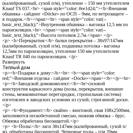
(калиброванный, сухой п/м), утепление – 150 мм утеплителем
Knauf TS 037.<br> <span style="color: #ee1d24;"><b>Внешняя
обшивка - сайдинг «Döcke» по ОСП – 9мм, по ветрозащите –
в подарок.</b></span><br> <span style="color: var(--
basic_text_black);">Внутренняя обшивка – вагонка 12,5 мм по
пароизоляции.<br> </span><span style="color: var(--
basic_text_black);">Высота потолков 2,7м.</span> </p>
<p> <b>Перекрытия:</b> балки перекрытия – 38х97/147мм
(калиброванный, сухой п/м), подшивка потолка - вагонка
12,5мм по пароизоляции, утепление 150 мм утеплителем
Knauf TR 040 по пароизоляции. </p>
Развернуть
Теплый дом
<p><b>Подарки к дому:</b><br> <b><span style="color:
red;">Внешняя отделка - сайдинг «Docke»</span></b></p><br>
<p><b>Заводской домокомплект:</b><br>силовой
конструктив каркасного дома (полы, перекрытия, внешние
стены, межкомнатные перегородки, стропильная система)
изготовлен в заводских условиях из сухой, строганной доски.
</p>
<p> <b>Фундамент:</b> свайно – винтовой, свая 108х2500мм,
заполняются пескобетонной смесью, нижняя обвязка – брус.
Обвязка обработана биозащитой.</p>
<p> <b>Полы:</b> лаги 38х147мм (калиброванный, сухой п/
м), обработаны биозащитой. Черновые полы – п/м 20мм,