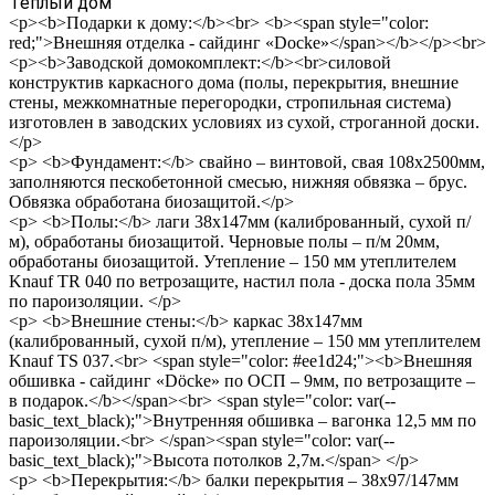
Теплый дом
<p><b>Подарки к дому:</b><br> <b><span style="color:
red;">Внешняя отделка - сайдинг «Docke»</span></b></p><br>
<p><b>Заводской домокомплект:</b><br>силовой
конструктив каркасного дома (полы, перекрытия, внешние
стены, межкомнатные перегородки, стропильная система)
изготовлен в заводских условиях из сухой, строганной доски.
</p>
<p> <b>Фундамент:</b> свайно – винтовой, свая 108х2500мм,
заполняются пескобетонной смесью, нижняя обвязка – брус.
Обвязка обработана биозащитой.</p>
<p> <b>Полы:</b> лаги 38х147мм (калиброванный, сухой п/
м), обработаны биозащитой. Черновые полы – п/м 20мм,
обработаны биозащитой. Утепление – 150 мм утеплителем
Knauf TR 040 по ветрозащите, настил пола - доска пола 35мм
по пароизоляции. </p>
<p> <b>Внешние стены:</b> каркас 38х147мм
(калиброванный, сухой п/м), утепление – 150 мм утеплителем
Knauf TS 037.<br> <span style="color: #ee1d24;"><b>Внешняя
обшивка - сайдинг «Döcke» по ОСП – 9мм, по ветрозащите –
в подарок.</b></span><br> <span style="color: var(--
basic_text_black);">Внутренняя обшивка – вагонка 12,5 мм по
пароизоляции.<br> </span><span style="color: var(--
basic_text_black);">Высота потолков 2,7м.</span> </p>
<p> <b>Перекрытия:</b> балки перекрытия – 38х97/147мм