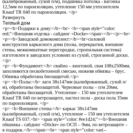
(калиброванный, сухой п/м), подшивка потолка - вагонка
12,5мм по пароизоляции, утепление 150 мм утеплителем
Knauf TR 040 по пароизоляции. </p>
Развернуть
Теплый дом
<p><b>Подарки к дому:</b><br> <b><span style="color:
red;">Внешняя отделка - сайдинг «Docke»</span></b></p><br>
<p><b>Заводской домокомплект:</b><br>силовой
конструктив каркасного дома (полы, перекрытия, внешние
стены, межкомнатные перегородки, стропильная система)
изготовлен в заводских условиях из сухой, строганной доски.
</p>
<p> <b>Фундамент:</b> свайно – винтовой, свая 108х2500мм,
заполняются пескобетонной смесью, нижняя обвязка – брус.
Обвязка обработана биозащитой.</p>
<p> <b>Полы:</b> лаги 38х147мм (калиброванный, сухой п/
м), обработаны биозащитой. Черновые полы – п/м 20мм,
обработаны биозащитой. Утепление – 150 мм утеплителем
Knauf TR 040 по ветрозащите, настил пола - доска пола 35мм
по пароизоляции. </p>
<p> <b>Внешние стены:</b> каркас 38х147мм
(калиброванный, сухой п/м), утепление – 150 мм утеплителем
Knauf TS 037.<br> <span style="color: #ee1d24;"><b>Внешняя
обшивка - сайдинг «Döcke» по ОСП – 9мм, по ветрозащите –
в подарок.</b></span><br> <span style="color: var(--