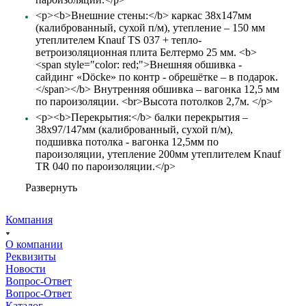
<p><b>Внешние стены:</b> каркас 38х147мм
(калиброванный, сухой п/м), утепление – 150 мм
утеплителем Knauf TS 037 + тепло-
ветроизоляционная плита Белтермо 25 мм. <b>
<span style="color: red;">Внешняя обшивка -
сайдинг «Döcke» по контр - обрешётке – в подарок.
</span></b> Внутренняя обшивка – вагонка 12,5 мм
по пароизоляции. <br>Высота потолков 2,7м. </p>
<p><b>Перекрытия:</b> балки перекрытия –
38х97/147мм (калиброванный, сухой п/м),
подшивка потолка - вагонка 12,5мм по
пароизоляции, утепление 200мм утеплителем Knauf
TR 040 по пароизоляции.</p>
Развернуть
Компания
О компании
Реквизиты
Новости
Вопрос-Ответ
Вопрос-Ответ
Каталог