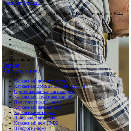
berest.dom@mail.ru
Адрес
Москва, Каширское ш., вл.63, кор.1, Выставочный дом №44
Режим работы
Ежедневно с 10:00 до 19:00
Заказать звонок
Главная
Каркасные дома
Каркасный дом под ключ
Каркасные дома до 3.5 млн. рублей
Одноэтажный каркасный дом
Каркасные дома с мансардой
Полутораэтажные дома
Каркасный дачный дом
Каркасные коттеджи
Небольшие коттеджи
Каркасный дом ПМЖ
Недорогие дома