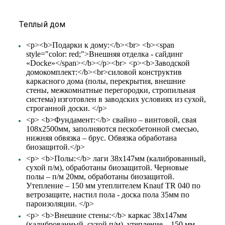
Теплый дом
<p><b>Подарки к дому:</b><br> <b><span
style="color: red;">Внешняя отделка - сайдинг
«Docke»</span></b></p><br> <p><b>Заводской
домокомплект:</b><br>силовой конструктив
каркасного дома (полы, перекрытия, внешние
стены, межкомнатные перегородки, стропильная
система) изготовлен в заводских условиях из сухой,
строганной доски. </p>
<p> <b>Фундамент:</b> свайно – винтовой, свая
108х2500мм, заполняются пескобетонной смесью,
нижняя обвязка – брус. Обвязка обработана
биозащитой.</p>
<p> <b>Полы:</b> лаги 38х147мм (калиброванный,
сухой п/м), обработаны биозащитой. Черновые
полы – п/м 20мм, обработаны биозащитой.
Утепление – 150 мм утеплителем Knauf TR 040 по
ветрозащите, настил пола - доска пола 35мм по
пароизоляции. </p>
<p> <b>Внешние стены:</b> каркас 38х147мм
(калиброванный, сухой п/м), утепление – 150 мм