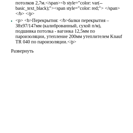
потолков 2,7м.</span><b style="color: var(--
basic_text_black);"><span style="color: red;"> </span>
</b> </p>
<p> <b>Перекрытия: </b>балки перекрытия –
38х97/147мм (калиброванный, сухой п/м),
подшивка потолка - вагонка 12,5мм по
пароизоляции, утепление 200мм утеплителем Knauf
TR 040 по пароизоляции.</p>
Развернуть