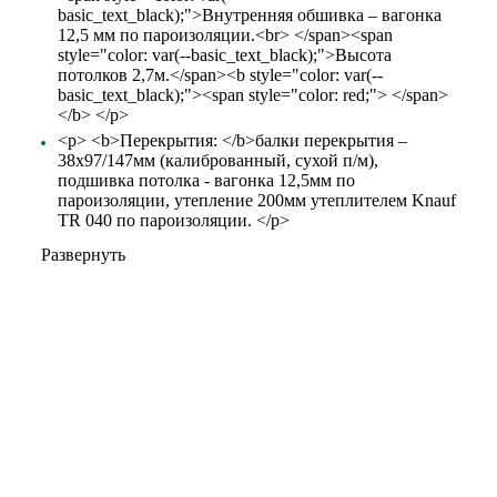
basic_text_black);">Внутренняя обшивка – вагонка
12,5 мм по пароизоляции.<br> </span><span
style="color: var(--basic_text_black);">Высота
потолков 2,7м.</span><b style="color: var(--
basic_text_black);"><span style="color: red;"> </span>
</b> </p>
<p> <b>Перекрытия: </b>балки перекрытия –
38х97/147мм (калиброванный, сухой п/м),
подшивка потолка - вагонка 12,5мм по
пароизоляции, утепление 200мм утеплителем Knauf
TR 040 по пароизоляции. </p>
Развернуть