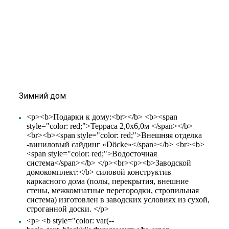
Зимний дом
<p><b>Подарки к дому:<br></b> <b><span
style="color: red;">Терраса 2,0х6,0м </span></b>
<br><b><span style="color: red;">Внешняя отделка
-виниловый сайдинг «Döcke»</span></b> <br><b>
<span style="color: red;">Водосточная
система</span></b> </p><br><p><b>Заводской
домокомплект:</b> силовой конструктив
каркасного дома (полы, перекрытия, внешние
стены, межкомнатные перегородки, стропильная
система) изготовлен в заводских условиях из сухой,
строганной доски. </p>
<p> <b style="color: var(--