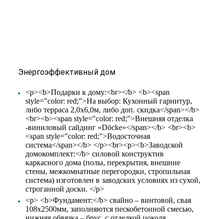
Энергоэффективный дом
<p><b>Подарки к дому:<br></b> <b><span
style="color: red;">На выбор: Кухонный гарнитур,
либо терраса 2,0х6,0м, либо доп. скидка</span></b>
<br><b><span style="color: red;">Внешняя отделка
-виниловый сайдинг «Döcke»</span></b> <br><b>
<span style="color: red;">Водосточная
система</span></b> </p><br><p><b>Заводской
домокомплект:</b> силовой конструктив
каркасного дома (полы, перекрытия, внешние
стены, межкомнатные перегородки, стропильная
система) изготовлен в заводских условиях из сухой,
строганной доски. </p>
<p> <b>Фундамент:</b> свайно – винтовой, свая
108х2500мм, заполняются пескобетонной смесью,
нижняя обвязка – брус, с отделкой цоколя