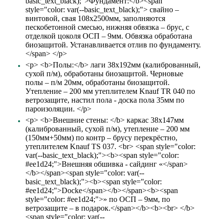
basic_text_black);">Фундамент:</b><span
style="color: var(--basic_text_black);"> свайно –
винтовой, свая 108х2500мм, заполняются
пескобетонной смесью, нижняя обвязка – брус, с
отделкой цоколя ОСП – 9мм. Обвязка обработана
биозащитой. Устанавливается отлив по фундаменту.
</span> </p>
<p> <b>Полы:</b> лаги 38х192мм (калиброванный,
сухой п/м), обработаны биозащитой. Черновые
полы – п/м 20мм, обработаны биозащитой.
Утепление – 200 мм утеплителем Knauf TR 040 по
ветрозащите, настил пола - доска пола 35мм по
пароизоляции. </p>
<p> <b>Внешние стены: </b> каркас 38х147мм
(калиброванный, сухой п/м), утепление – 200 мм
(150мм+50мм) по контр – брусу перекрёстно,
утеплителем Knauf TS 037. <br> <span style="color:
var(--basic_text_black);"><b><span style="color:
#ee1d24;">Внешняя обшивка - сайдинг «</span>
</b></span><span style="color: var(--
basic_text_black);"><b><span style="color:
#ee1d24;">Docke</span></b></span><b><span
style="color: #ee1d24;">» по ОСП – 9мм, по
ветрозащите – в подарок.</span></b><b><br> </b>
<span style="color: var(--