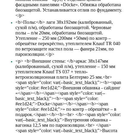
фасадными панелями «Döcke». Обвязка обработана
биозащитой. Устанавливается отлив по фундаменту.
</p>
<b>Полы:</b> лаги 38х192мм (калиброванный,
сухой п/м), обработаны биозащитой. Черновые
полы – п/м 20мм, обработаны биозащитой.
Утепление – 250 мм (200мм +50мм) по контр –
обрешётке перекрёстно, утеплителем Knauf TR 040
по ветрозащите настил пола — фанера 21мм, по
пароизоляции.</p>
<p> <b>Внешние стены: </b>аркас 38х147мм
(калиброванный, сухой п/м), утепление – 150 мм
утеплителем Knauf TS 037 + тепло-
ветроизоляционная плита Белтермо 25 мм.<br>
<span style="color: var(--basic_text_black);"><b><span
style="color: #ee1d24;">Внешняя обшивка - сайдинг
«</span></b></span><span style="color: var(--
basic_text_black);"><b><span style="color:
#ee1d24;">Docke</span></b></span><b><span
style="color: #ee1d24;">» по контр - обрешётке – в
подарок.</span></b><b><br> </b><span style="color:
var(--basic_text_black);">Внутренняя обшивка –
вагонка 12,5 мм по пароизоляции.<br> </span>
<span style="color: var(--basic_text_black);">Высота