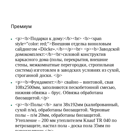
Премиум
<p><b>Подарки к дому:</b><br> <b><span
style="color: red;">Внешняя отделка виниловым
сайдингом «Döcke».</b></p><br> <p><b>Заводской
домокомплект:</b><br>силовой конструктив
каркасного дома (полы, перекрытия, внешние
стены, межкомнатные перегородки, стропильная
система) изготовлен в заводских условиях из сухой,
строганной доски. </p>
<p><b>Фундамент:</b> свайно – винтовой, свая
108х2500мм, заполняются пескобетонной смесью,
нижняя обвязка – брус. Обвязка обработана
биозащитой.</p>
<p><b>Полы:</b> лаги 38х192мм (калиброванный,
сухой п/м), обработаны биозащитой. Черновые
полы – п/м 20мм, обработаны биозащитой.
Утепление – 200 мм утеплителем Knauf TR 040 по
ветрозащите, настил пола - доска пола 35мм по
пароизоляции.</p>