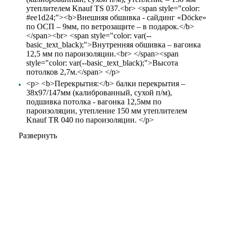
утеплителем Knauf TS 037.<br> <span style="color:
#ee1d24;"><b>Внешняя обшивка - сайдинг «Döcke»
по ОСП – 9мм, по ветрозащите – в подарок.</b>
</span><br> <span style="color: var(--
basic_text_black);">Внутренняя обшивка – вагонка
12,5 мм по пароизоляции.<br> </span><span
style="color: var(--basic_text_black);">Высота
потолков 2,7м.</span> </p>
<p> <b>Перекрытия:</b> балки перекрытия –
38х97/147мм (калиброванный, сухой п/м),
подшивка потолка - вагонка 12,5мм по
пароизоляции, утепление 150 мм утеплителем
Knauf TR 040 по пароизоляции. </p>
Развернуть