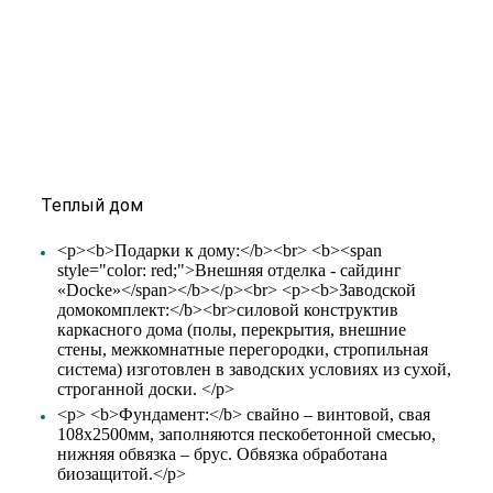
Теплый дом
<p><b>Подарки к дому:</b><br> <b><span
style="color: red;">Внешняя отделка - сайдинг
«Docke»</span></b></p><br> <p><b>Заводской
домокомплект:</b><br>силовой конструктив
каркасного дома (полы, перекрытия, внешние
стены, межкомнатные перегородки, стропильная
система) изготовлен в заводских условиях из сухой,
строганной доски. </p>
<p> <b>Фундамент:</b> свайно – винтовой, свая
108х2500мм, заполняются пескобетонной смесью,
нижняя обвязка – брус. Обвязка обработана
биозащитой.</p>