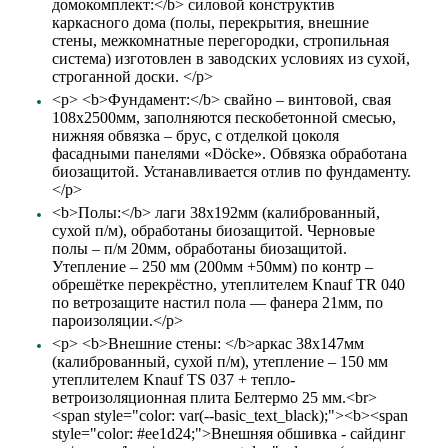
домокомплект:</b> силовой конструктив
каркасного дома (полы, перекрытия, внешние
стены, межкомнатные перегородки, стропильная
система) изготовлен в заводских условиях из сухой,
строганной доски. </p>
<p> <b>Фундамент:</b> свайно – винтовой, свая
108х2500мм, заполняются пескобетонной смесью,
нижняя обвязка – брус, с отделкой цоколя
фасадными панелями «Döcke». Обвязка обработана
биозащитой. Устанавливается отлив по фундаменту.
</p>
<b>Полы:</b> лаги 38х192мм (калиброванный,
сухой п/м), обработаны биозащитой. Черновые
полы – п/м 20мм, обработаны биозащитой.
Утепление – 250 мм (200мм +50мм) по контр –
обрешётке перекрёстно, утеплителем Knauf TR 040
по ветрозащите настил пола — фанера 21мм, по
пароизоляции.</p>
<p> <b>Внешние стены: </b>аркас 38х147мм
(калиброванный, сухой п/м), утепление – 150 мм
утеплителем Knauf TS 037 + тепло-
ветроизоляционная плита Белтермо 25 мм.<br>
<span style="color: var(--basic_text_black);"><b><span
style="color: #ee1d24;">Внешняя обшивка - сайдинг