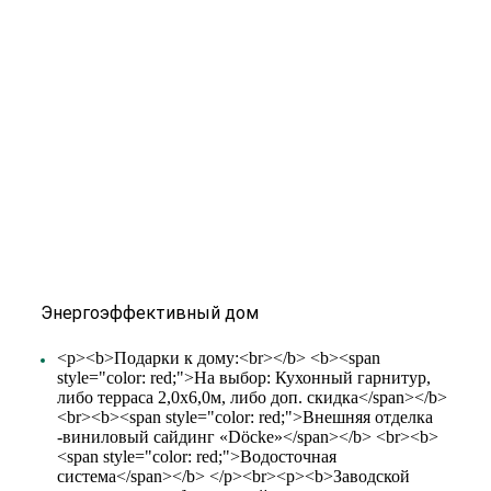
Энергоэффективный дом
<p><b>Подарки к дому:<br></b> <b><span
style="color: red;">На выбор: Кухонный гарнитур,
либо терраса 2,0х6,0м, либо доп. скидка</span></b>
<br><b><span style="color: red;">Внешняя отделка
-виниловый сайдинг «Döcke»</span></b> <br><b>
<span style="color: red;">Водосточная
система</span></b> </p><br><p><b>Заводской