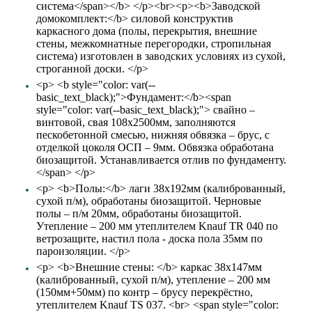
система</span></b> </p><br><p><b>Заводской
домокомплект:</b> силовой конструктив
каркасного дома (полы, перекрытия, внешние
стены, межкомнатные перегородки, стропильная
система) изготовлен в заводских условиях из сухой,
строганной доски. </p>
<p> <b style="color: var(--
basic_text_black);">Фундамент:</b><span
style="color: var(--basic_text_black);"> свайно –
винтовой, свая 108х2500мм, заполняются
пескобетонной смесью, нижняя обвязка – брус, с
отделкой цоколя ОСП – 9мм. Обвязка обработана
биозащитой. Устанавливается отлив по фундаменту.
</span> </p>
<p> <b>Полы:</b> лаги 38х192мм (калиброванный,
сухой п/м), обработаны биозащитой. Черновые
полы – п/м 20мм, обработаны биозащитой.
Утепление – 200 мм утеплителем Knauf TR 040 по
ветрозащите, настил пола - доска пола 35мм по
пароизоляции. </p>
<p> <b>Внешние стены: </b> каркас 38х147мм
(калиброванный, сухой п/м), утепление – 200 мм
(150мм+50мм) по контр – брусу перекрёстно,
утеплителем Knauf TS 037. <br> <span style="color: