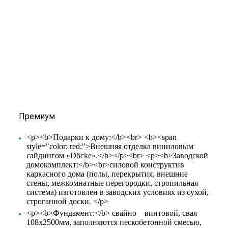
Премиум
<p><b>Подарки к дому:</b><br> <b><span
style="color: red;">Внешняя отделка виниловым
сайдингом «Döcke».</b></p><br> <p><b>Заводской
домокомплект:</b><br>силовой конструктив
каркасного дома (полы, перекрытия, внешние
стены, межкомнатные перегородки, стропильная
система) изготовлен в заводских условиях из сухой,
строганной доски. </p>
<p><b>Фундамент:</b> свайно – винтовой, свая
108х2500мм, заполняются пескобетонной смесью,