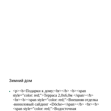
Зимний дом
<p><b>Подарки к дому:<br></b> <b><span
style="color: red;">Терраса 2,0х6,0м </span></b>
<br><b><span style="color: red;">Внешняя отделка
-виниловый сайдинг «Döcke»</span></b> <br><b>
<span style="color: red;">Водосточная