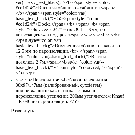
var(--basic_text_black);"><b><span style="color:
#ee1d24;">Внешняя обшивка - сайдинг «</span>
</b></span><span style="color: var(--
basic_text_black);"><b><span style="color:
#ee1d24;">Docke</span></b></span><b><span
style="color: #ee1d24;">» по ОСП – 9мм, по
ветрозащите – в подарок.</span></b><b><br> </b>
<span style="color: var(--
basic_text_black);">Внутренняя обшивка – вагонка
12,5 мм по пароизоляции.<br> </span><span
style="color: var(--basic_text_black);">Высота
потолков 2,7м.</span><b style="color: var(--
basic_text_black);"><span style="color: red;"> </span>
</b> </p>
<p> <b>Перекрытия: </b>балки перекрытия –
38х97/147мм (калиброванный, сухой п/м),
подшивка потолка - вагонка 12,5мм по
пароизоляции, утепление 200мм утеплителем Knauf
TR 040 по пароизоляции. </p>
Развернуть