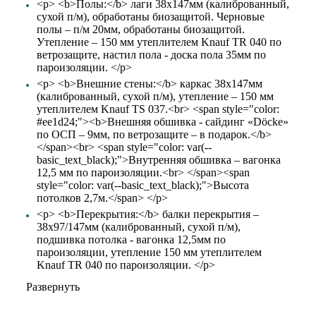
<p> <b>Полы:</b> лаги 38х147мм (калиброванный,
сухой п/м), обработаны биозащитой. Черновые
полы – п/м 20мм, обработаны биозащитой.
Утепление – 150 мм утеплителем Knauf TR 040 по
ветрозащите, настил пола - доска пола 35мм по
пароизоляции. </p>
<p> <b>Внешние стены:</b> каркас 38х147мм
(калиброванный, сухой п/м), утепление – 150 мм
утеплителем Knauf TS 037.<br> <span style="color:
#ee1d24;"><b>Внешняя обшивка - сайдинг «Döcke»
по ОСП – 9мм, по ветрозащите – в подарок.</b>
</span><br> <span style="color: var(--
basic_text_black);">Внутренняя обшивка – вагонка
12,5 мм по пароизоляции.<br> </span><span
style="color: var(--basic_text_black);">Высота
потолков 2,7м.</span> </p>
<p> <b>Перекрытия:</b> балки перекрытия –
38х97/147мм (калиброванный, сухой п/м),
подшивка потолка - вагонка 12,5мм по
пароизоляции, утепление 150 мм утеплителем
Knauf TR 040 по пароизоляции. </p>
Развернуть