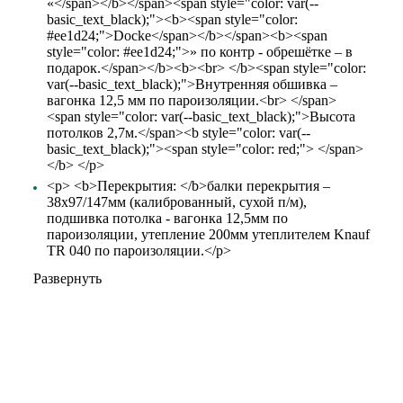
«</span></b></span><span style="color: var(--
basic_text_black);"><b><span style="color:
#ee1d24;">Docke</span></b></span><b><span
style="color: #ee1d24;">» по контр - обрешётке – в
подарок.</span></b><b><br> </b><span style="color:
var(--basic_text_black);">Внутренняя обшивка –
вагонка 12,5 мм по пароизоляции.<br> </span>
<span style="color: var(--basic_text_black);">Высота
потолков 2,7м.</span><b style="color: var(--
basic_text_black);"><span style="color: red;"> </span>
</b> </p>
<p> <b>Перекрытия: </b>балки перекрытия –
38х97/147мм (калиброванный, сухой п/м),
подшивка потолка - вагонка 12,5мм по
пароизоляции, утепление 200мм утеплителем Knauf
TR 040 по пароизоляции.</p>
Развернуть