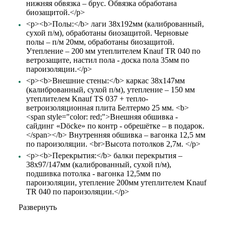
нижняя обвязка – брус. Обвязка обработана
биозащитой.</p>
<p><b>Полы:</b> лаги 38х192мм (калиброванный,
сухой п/м), обработаны биозащитой. Черновые
полы – п/м 20мм, обработаны биозащитой.
Утепление – 200 мм утеплителем Knauf TR 040 по
ветрозащите, настил пола - доска пола 35мм по
пароизоляции.</p>
<p><b>Внешние стены:</b> каркас 38х147мм
(калиброванный, сухой п/м), утепление – 150 мм
утеплителем Knauf TS 037 + тепло-
ветроизоляционная плита Белтермо 25 мм. <b>
<span style="color: red;">Внешняя обшивка -
сайдинг «Döcke» по контр - обрешётке – в подарок.
</span></b> Внутренняя обшивка – вагонка 12,5 мм
по пароизоляции. <br>Высота потолков 2,7м. </p>
<p><b>Перекрытия:</b> балки перекрытия –
38х97/147мм (калиброванный, сухой п/м),
подшивка потолка - вагонка 12,5мм по
пароизоляции, утепление 200мм утеплителем Knauf
TR 040 по пароизоляции.</p>
Развернуть