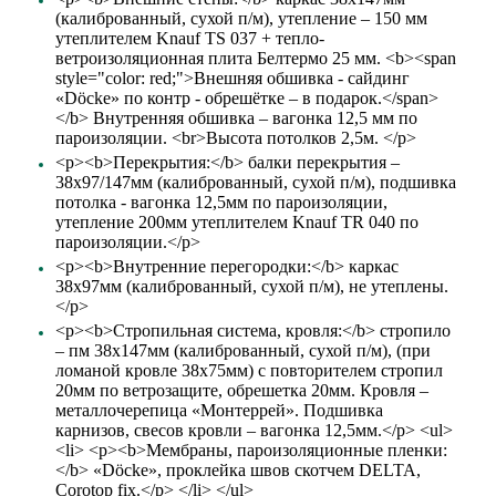
(калиброванный, сухой п/м), утепление – 150 мм
утеплителем Knauf TS 037 + тепло-
ветроизоляционная плита Белтермо 25 мм. <b><span
style="color: red;">Внешняя обшивка - сайдинг
«Döcke» по контр - обрешётке – в подарок.</span>
</b> Внутренняя обшивка – вагонка 12,5 мм по
пароизоляции. <br>Высота потолков 2,5м. </p>
<p><b>Перекрытия:</b> балки перекрытия –
38х97/147мм (калиброванный, сухой п/м), подшивка
потолка - вагонка 12,5мм по пароизоляции,
утепление 200мм утеплителем Knauf TR 040 по
пароизоляции.</p>
<p><b>Внутренние перегородки:</b> каркас
38х97мм (калиброванный, сухой п/м), не утеплены.
</p>
<p><b>Стропильная система, кровля:</b> стропило
– пм 38х147мм (калиброванный, сухой п/м), (при
ломаной кровле 38х75мм) с повторителем стропил
20мм по ветрозащите, обрешетка 20мм. Кровля –
металлочерепица «Монтеррей». Подшивка
карнизов, свесов кровли – вагонка 12,5мм.</p> <ul>
<li> <p><b>Мембраны, пароизоляционные пленки:
</b> «Döcke», проклейка швов скотчем DELTA,
Сorotop fix.</p> </li> </ul>