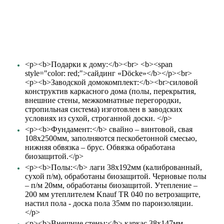
<p><b>Подарки к дому:</b><br> <b><span
style="color: red;">сайдинг «Döcke»</b></p><br>
<p><b>Заводской домокомплект:</b><br>силовой
конструктив каркасного дома (полы, перекрытия,
внешние стены, межкомнатные перегородки,
стропильная система) изготовлен в заводских
условиях из сухой, строганной доски. </p>
<p><b>Фундамент:</b> свайно – винтовой, свая
108х2500мм, заполняются пескобетонной смесью,
нижняя обвязка – брус. Обвязка обработана
биозащитой.</p>
<p><b>Полы:</b> лаги 38х192мм (калиброванный,
сухой п/м), обработаны биозащитой. Черновые полы
– п/м 20мм, обработаны биозащитой. Утепление –
200 мм утеплителем Knauf TR 040 по ветрозащите,
настил пола - доска пола 35мм по пароизоляции.
</p>
<p><b>Внешние стены:</b> каркас 38х147мм