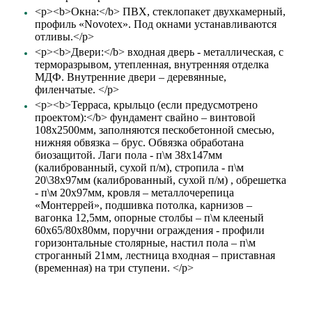
<p><b>Окна:</b> ПВХ, стеклопакет двухкамерный,
профиль «Novotex». Под окнами устанавливаются
отливы.</p>
<p><b>Двери:</b> входная дверь - металлическая, с
терморазрывом, утепленная, внутренняя отделка
МДФ. Внутренние двери – деревянные,
филенчатые. </p>
<p><b>Терраса, крыльцо (если предусмотрено
проектом):</b> фундамент свайно – винтовой
108х2500мм, заполняются пескобетонной смесью,
нижняя обвязка – брус. Обвязка обработана
биозащитой. Лаги пола - п\м 38х147мм
(калиброванный, сухой п/м), стропила - п\м
20\38х97мм (калиброванный, сухой п/м) , обрешетка
- п\м 20х97мм, кровля – металлочерепица
«Монтеррей», подшивка потолка, карнизов –
вагонка 12,5мм, опорные столбы – п\м клееный
60х65/80х80мм, поручни ограждения - профили
горизонтальные столярные, настил пола – п\м
строганный 21мм, лестница входная – приставная
(временная) на три ступени. </p>