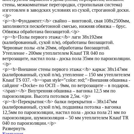
стены, межкомнатные перегородки, стропильная система)
изготовлен в заводских условиях из сухой, строганной доски.
</p>
<p><b>Фундамент:</b> свайно – винтовой, свая 108х2500мм,
заполняются пескобетонной смесью, нижняя обвязка – брус.
Обвязка обработана биозащитой.</p>
<p><b>Полы первого этажа:</b> лаги 38х192мм
(калиброванный, сухой п/м), обработаны биозащитой.
Черновые полы -п/м 20мм, обработаны биозащитой.
Утепление - 200мм утеплителем Knauf TR 040 по
ветрозащите, настил пола - доска пола 35мм по пароизоляции.
</p>
<p><b>Внешние стены первого этажа:</b> каркас 38х147мм
(калиброванный, сухой п/м), утепление – 150 мм утеплителем
Knauf TS 037. <b><span style="color: red;">Внешняя обшивка -
сайдинг «Docke» по ОСП – 9мм, по ветрозащите – в подарок.
</span></b> Внутренняя обшивка – вагонка 12,5 мм по
пароизоляции. Высота потолков 2,5м. </p>
<p><b>Перекрытия:</b> балки перекрытия – 38х147мм
(калиброванный, сухой п/м), подшивка потолка - вагонка
12,5мм по пароизоляции, настил пола - доска пола 21 мм по
пароизоляции, шумоизоляция – 50 мм утеплителем Knauf TR
040 по пароизоляции.</p>
Развернуть
Компания