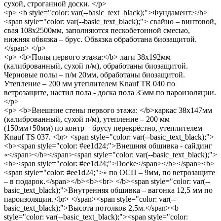
сухой, строганной доски. </p>
<p> <b style="color: var(--basic_text_black);">Фундамент:</b>
<span style="color: var(--basic_text_black);"> свайно – винтовой,
свая 108х2500мм, заполняются пескобетонной смесью,
нижняя обвязка – брус. Обвязка обработана биозащитой.
</span> </p>
<p> <b>Полы первого этажа:</b> лаги 38х192мм
(калиброванный, сухой п/м), обработаны биозащитой.
Черновые полы – п/м 20мм, обработаны биозащитой.
Утепление – 200 мм утеплителем Knauf TR 040 по
ветрозащите, настил пола - доска пола 35мм по пароизоляции.
</p>
<p> <b>Внешние стены первого этажа: </b>каркас 38х147мм
(калиброванный, сухой п/м), утепление – 200 мм
(150мм+50мм) по контр – брусу перекрёстно, утеплителем
Knauf TS 037. <br> <span style="color: var(--basic_text_black);">
<b><span style="color: #ee1d24;">Внешняя обшивка - сайдинг
«</span></b></span><span style="color: var(--basic_text_black);">
<b><span style="color: #ee1d24;">Docke</span></b></span><b>
<span style="color: #ee1d24;">» по ОСП – 9мм, по ветрозащите
– в подарок.</span></b><b><br> </b><span style="color: var(--
basic_text_black);">Внутренняя обшивка – вагонка 12,5 мм по
пароизоляции.<br> </span><span style="color: var(--
basic_text_black);">Высота потолков 2,5м.</span><b
style="color: var(--basic_text_black);"><span style="color: