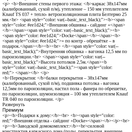
<p> <b>Внешние стены первого этажа: </b>каркас 38х147мм
(калиброванный, сухой п/м), утепление – 150 мм утеплителем
Knauf TS 037 + тепло- ветроизоляционная плита Белтермо 25
мм.<br> <span style="color: var(--basic_text_black);"><b><span
style="color: #ee1d24;">Внешняя обшивка - сайдинг «</span>
</b></span><span style="color: var(--basic_text_black);"><b>
<span style="color: #ee1d24;">Docke</span></b></span><b>
<span style="color: #ee1d24;">» по контр - обрешётке – в
подарок.</span></b><b><br> </b><span style="color: var(--
basic_text_black);">Внутренняя обшивка – вагонка 12,5 мм по
пароизоляции.<br> </span><span style="color: var(--
basic_text_black);">Высота потолков 2,5м.</span><b
style="color: var(--basic_text_black);"><span style="color:
red;"> </span></b> </p>
<b>Перекрытия: </b>балки перекрытия – 38х147мм
(калиброванный, сухой п/м), подшивка потолка - вагонка
12,5мм по пароизоляции, настил пола - фанера по обрешетке,
по пароизоляции, шумоизоляция – 100 мм утеплителем Knauf
TR 040 по пароизоляции. </p>
Развернуть
Премиум
<p><b>Подарки к дому:</b><br> <b><span style="color:
red;">Внешняя отделка - сайдинг «Docke»</span></b></p><br>
<p><b>Заводской домокомплект:</b><br>силовой
конструктив каркасного дома (полы, перекрытия, внешние