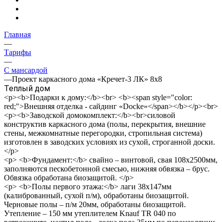
Главная
—
Тарифы
—
С мансардой
—
Проект каркасного дома «Кречет-3 ЛК» 8х8
Теплый дом
<p><b>Подарки к дому:</b><br> <b><span style="color:
red;">Внешняя отделка - сайдинг «Docke»</span></b></p><br>
<p><b>Заводской домокомплект:</b><br>силовой
конструктив каркасного дома (полы, перекрытия, внешние
стены, межкомнатные перегородки, стропильная система)
изготовлен в заводских условиях из сухой, строганной доски.
</p>
<p> <b>Фундамент:</b> свайно – винтовой, свая 108х2500мм,
заполняются пескобетонной смесью, нижняя обвязка – брус.
Обвязка обработана биозащитой. </p>
<p> <b>Полы первого этажа:</b> лаги 38х147мм
(калиброванный, сухой п/м), обработаны биозащитой.
Черновые полы – п/м 20мм, обработаны биозащитой.
Утепление – 150 мм утеплителем Knauf TR 040 по