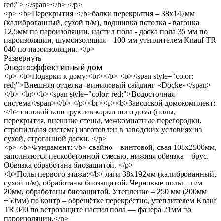
red;"> </span></b> </p>
<p> <b>Перекрытия: </b>балки перекрытия – 38х147мм
(калиброванный, сухой п/м), подшивка потолка - вагонка
12,5мм по пароизоляции, настил пола - доска пола 35 мм по
пароизоляции, шумоизоляция – 100 мм утеплителем Knauf TR
040 по пароизоляции. </p>
Развернуть
Энергоэффективный дом
<p> <b>Подарки к дому:<br></b> <b><span style="color:
red;">Внешняя отделка -виниловый сайдинг «Döcke»</span>
</b> <br><b><span style="color: red;">Водосточная
система</span></b> </p><br><p><b>Заводской домокомплект:
</b> силовой конструктив каркасного дома (полы,
перекрытия, внешние стены, межкомнатные перегородки,
стропильная система) изготовлен в заводских условиях из
сухой, строганной доски. </p>
<p> <b>Фундамент:</b> свайно – винтовой, свая 108х2500мм,
заполняются пескобетонной смесью, нижняя обвязка – брус.
Обвязка обработана биозащитой. </p>
<b>Полы первого этажа:</b> лаги 38х192мм (калиброванный,
сухой п/м), обработаны биозащитой. Черновые полы – п/м
20мм, обработаны биозащитой. Утепление – 250 мм (200мм
+50мм) по контр – обрешётке перекрёстно, утеплителем Knauf
TR 040 по ветрозащите настил пола — фанера 21мм по
пароизоляции.</p>