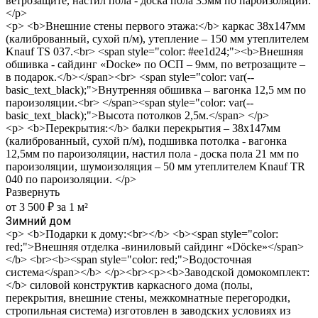
ветрозащите, настил пола - доска пола 35мм по пароизоляции.
</p>
<p> <b>Внешние стены первого этажа:</b> каркас 38х147мм
(калиброванный, сухой п/м), утепление – 150 мм утеплителем
Knauf TS 037.<br> <span style="color: #ee1d24;"><b>Внешняя
обшивка - сайдинг «Docke» по ОСП – 9мм, по ветрозащите –
в подарок.</b></span><br> <span style="color: var(--
basic_text_black);">Внутренняя обшивка – вагонка 12,5 мм по
пароизоляции.<br> </span><span style="color: var(--
basic_text_black);">Высота потолков 2,5м.</span> </p>
<p> <b>Перекрытия:</b> балки перекрытия – 38х147мм
(калиброванный, сухой п/м), подшивка потолка - вагонка
12,5мм по пароизоляции, настил пола - доска пола 21 мм по
пароизоляции, шумоизоляция – 50 мм утеплителем Knauf TR
040 по пароизоляции. </p>
Развернуть
от 3 500 ₽ за 1 м²
Зимний дом
<p> <b>Подарки к дому:<br></b> <b><span style="color:
red;">Внешняя отделка -виниловый сайдинг «Döcke»</span>
</b> <br><b><span style="color: red;">Водосточная
система</span></b> </p><br><p><b>Заводской домокомплект:
</b> силовой конструктив каркасного дома (полы,
перекрытия, внешние стены, межкомнатные перегородки,
стропильная система) изготовлен в заводских условиях из