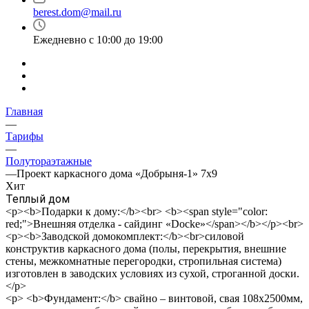
berest.dom@mail.ru
Ежедневно с 10:00 до 19:00
Главная
—
Тарифы
—
Полутораэтажные
—
Проект каркасного дома «Добрыня-1» 7х9
Хит
Теплый дом
<p><b>Подарки к дому:</b><br> <b><span style="color:
red;">Внешняя отделка - сайдинг «Docke»</span></b></p><br>
<p><b>Заводской домокомплект:</b><br>силовой
конструктив каркасного дома (полы, перекрытия, внешние
стены, межкомнатные перегородки, стропильная система)
изготовлен в заводских условиях из сухой, строганной доски.
</p>
<p> <b>Фундамент:</b> свайно – винтовой, свая 108х2500мм,