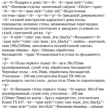
<p><b>Подарки к дому:<br></b> <b><span style="color:
red;">Внешняя отделка -виниловый сайдинг «Döcke»</span>
</b> <br><b><span style="color: red;">Водосточная
система</span></b> </p><br><p><b>Заводской домокомплект:
</b> силовой конструктив каркасного дома (полы,
перекрытия, внешние стены, межкомнатные перегородки,
стропильная система) изготовлен в заводских условиях из
сухой, строганной доски. </p>
<p> <b style="color: var(--basic_text_black);">Фундамент:</b>
<span style="color: var(--basic_text_black);"> свайно – винтовой,
свая 108х2500мм, заполняются пескобетонной смесью,
нижняя обвязка – брус. Обвязка обработана
биозащитой. </span>Устанавливается отлив по фундаменту.
</p>
<p> <b>Полы первого этажа:</b> лаги 38х192мм
(калиброванный, сухой п/м), обработаны биозащитой.
Черновые полы – п/м 20мм, обработаны биозащитой.
Утепление – 200 мм утеплителем Knauf TR 040 по
ветрозащите, настил пола - доска пола 35мм по пароизоляции.
</p>
<p> <b>Внешние стены первого этажа: </b>каркас 38х147мм
(калиброванный, сухой п/м), утепление – 200 мм
(150мм+50мм) по контр – брусу перекрёстно, утеплителем
Knauf TS 037. <br> <span style="color: var(--basic_text_black);">
<b><span style="color: #ee1d24;">Внешняя обшивка - сайдинг