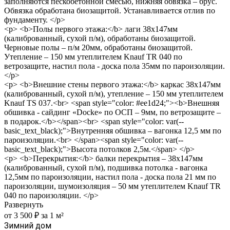
заполняются пескобетонной смесью, нижняя обвязка – брус.
Обвязка обработана биозащитой. Устанавливается отлив по
фундаменту. </p>
<p> <b>Полы первого этажа:</b> лаги 38х147мм
(калиброванный, сухой п/м), обработаны биозащитой.
Черновые полы – п/м 20мм, обработаны биозащитой.
Утепление – 150 мм утеплителем Knauf TR 040 по
ветрозащите, настил пола - доска пола 35мм по пароизоляции.
</p>
<p> <b>Внешние стены первого этажа:</b> каркас 38х147мм
(калиброванный, сухой п/м), утепление – 150 мм утеплителем
Knauf TS 037.<br> <span style="color: #ee1d24;"><b>Внешняя
обшивка - сайдинг «Docke» по ОСП – 9мм, по ветрозащите –
в подарок.</b></span><br> <span style="color: var(--
basic_text_black);">Внутренняя обшивка – вагонка 12,5 мм по
пароизоляции.<br> </span><span style="color: var(--
basic_text_black);">Высота потолков 2,5м.</span> </p>
<p> <b>Перекрытия:</b> балки перекрытия – 38х147мм
(калиброванный, сухой п/м), подшивка потолка - вагонка
12,5мм по пароизоляции, настил пола - доска пола 21 мм по
пароизоляции, шумоизоляция – 50 мм утеплителем Knauf TR
040 по пароизоляции. </p>
Развернуть
от 3 500 ₽ за 1 м²
Зимний дом