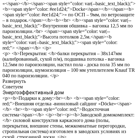
«</span></b></span><span style="color: var(--basic_text_black);">
<b><span style="color: #ee1d24;">Docke</span></b></span><b>
<span style="color: #ee1d24;">» по ОСП – 9мм, по ветрозащите
– в подарок.</span></b><b><br> </b><span style="color: var(--
basic_text_black);">Внутренняя обшивка – вагонка 12,5 мм по
пароизоляции.<br> </span><span style="color: var(--
basic_text_black);">Высота потолков 2,5м.</span><b
style="color: var(--basic_text_black);"><span style="color:
red;"> </span></b> </p>
<p> <b>Перекрытия: </b>балки перекрытия – 38х147мм
(калиброванный, сухой п/м), подшивка потолка - вагонка
12,5мм по пароизоляции, настил пола - доска пола 35 мм по
пароизоляции, шумоизоляция – 100 мм утеплителем Knauf TR
040 по пароизоляции. </p>
Развернуть
Cоветуем
Энергоэффективный дом
<p><b>Подарки к дому:<br></b> <b><span style="color:
red;">Внешняя отделка -виниловый сайдинг «Döcke»</span>
</b> <br><b><span style="color: red;">Водосточная
система</span></b> </p><br><p><b>Заводской домокомплект:
</b> силовой конструктив каркасного дома (полы,
перекрытия, внешние стены, межкомнатные перегородки,
стропильная система) изготовлен в заводских условиях из
сухой, строганной доски. </p>