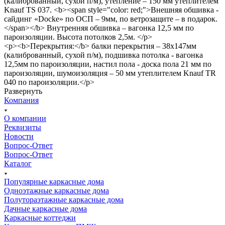
(калиброванный, сухой п/м), утепление – 150 мм утеплителем
Knauf TS 037. <b><span style="color: red;">Внешняя обшивка -
сайдинг «Docke» по ОСП – 9мм, по ветрозащите – в подарок.
</span></b> Внутренняя обшивка – вагонка 12,5 мм по
пароизоляции. Высота потолков 2,5м. </p>
<p><b>Перекрытия:</b> балки перекрытия – 38х147мм
(калиброванный, сухой п/м), подшивка потолка - вагонка
12,5мм по пароизоляции, настил пола - доска пола 21 мм по
пароизоляции, шумоизоляция – 50 мм утеплителем Knauf TR
040 по пароизоляции.</p>
Развернуть
Компания
О компании
Реквизиты
Новости
Вопрос-Ответ
Вопрос-Ответ
Каталог
Популярные каркасные дома
Одноэтажные каркасные дома
Полутораэтажные каркасные дома
Дачные каркасные дома
Каркасные коттеджи