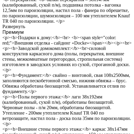
(калиброванный, сухой п/м), подшивка потолка - вагонка
12,5мм по пароизоляции, настил пола - фанера по обрешетке,
по пароизоляции, шумоизоляция – 100 мм утеплителем Knauf
TR 040 по пароизоляции. </p>
Развернуть
Премиум
<p><b>Подарки к дому:</b><br> <b><span style="color:
red;">Внешняя отделка - сайдинг «Docke»</span></b></p><br>
<p><b>Заводской домокомплект:</b><br>силовой
конструктив каркасного дома (полы, перекрытия, внешние
стены, межкомнатные перегородки, стропильная система)
изготовлен в заводских условиях из сухой, строганной доски.
</p>
<p><b>Фундамент:</b> свайно – винтовой, свая 108х2500мм,
заполняются пескобетонной смесью, нижняя обвязка – брус.
Обвязка обработана биозащитой. Устанавливается отлив по
фундаменту.</p>
<p><b>Полы первого этажа:</b> лаги 38х192мм
(калиброванный, сухой п/м), обработаны биозащитой.
Черновые полы - п/м 20мм, обработаны биозащитой.
Утепление - 200мм утеплителем Knauf TR 040 по
ветрозащите, настил пола - доска пола 35мм по пароизоляции.
</p>
<p><b>Внешние стены первого этажа:</b> каркас 38х147мм