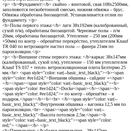
<p> <b>Фундамент:</b> свайно – винтовой, свая 108х2500мм,
заполняются пескобетонной смесью, нижняя обвязка – брус.
Обвязка обработана биозащитой. Устанавливается отлив по
фундаменту. </p>
<b>Полы первого этажа:</b> лаги 38х192мм (калиброванный,
сухой п/м), обработаны биозащитой. Черновые полы – п/м
20мм, обработаны биозащитой. Утепление – 250 мм (200мм
+50мм) по контр – обрешётке перекрёстно, утеплителем Knauf
TR 040 по ветрозащите настил пола — фанера 21мм по
пароизоляции.</p>
<p> <b>Внешние стены первого этажа: </b>каркас 38х147мм
(калиброванный, сухой п/м), утепление – 150 мм утеплителем
Knauf TS 037 + тепло- ветроизоляционная плита Белтермо 25
мм.<br> <span style="color: var(--basic_text_black);"><b><span
style="color: #ee1d24;">Внешняя обшивка - сайдинг «</span>
</b></span><span style="color: var(--basic_text_black);"><b>
<span style="color: #ee1d24;">Docke</span></b></span><b>
<span style="color: #ee1d24;">» по контр - обрешётке – в
подарок.</span></b><b><br> </b><span style="color: var(--
basic_text_black);">Внутренняя обшивка – вагонка 12,5 мм по
пароизоляции.<br> </span><span style="color: var(--
basic_text_black);">Высота потолков 2,5м.</span><b
style="color: var(--basic_text_black);"><span style="color:
red;"> </span></b> </p>
<b>Перекрытия: </b>балки перекрытия – 38х147мм