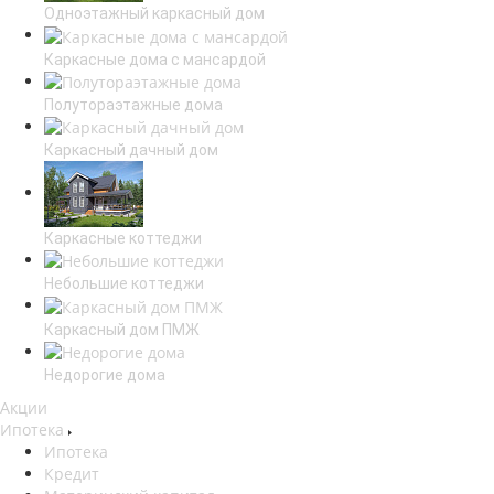
Одноэтажный каркасный дом
Каркасные дома с мансардой
Полутораэтажные дома
Каркасный дачный дом
Каркасные коттеджи
Небольшие коттеджи
Каркасный дом ПМЖ
Недорогие дома
Акции
Ипотека
Ипотека
Кредит