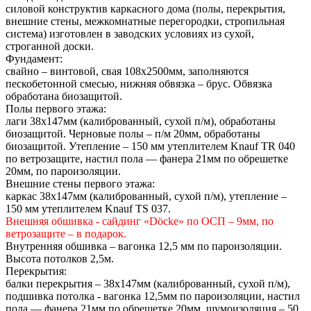
силовой конструктив каркасного дома (полы, перекрытия,
внешние стены, межкомнатные перегородки, стропильная
система) изготовлен в заводских условиях из сухой,
строганной доски.
Фундамент:
свайно – винтовой, свая 108х2500мм, заполняются
пескобетонной смесью, нижняя обвязка – брус. Обвязка
обработана биозащитой.
Полы первого этажа:
лаги 38х147мм (калиброванный, сухой п/м), обработаны
биозащитой. Черновые полы – п/м 20мм, обработаны
биозащитой. Утепление – 150 мм утеплителем Knauf TR 040
по ветрозащите, настил пола — фанера 21мм по обрешетке
20мм, по пароизоляции.
Внешние стены первого этажа:
каркас 38х147мм (калиброванный, сухой п/м), утепление –
150 мм утеплителем Knauf TS 037.
Внешняя обшивка - сайдинг «Döcke» по ОСП – 9мм, по
ветрозащите – в подарок.
Внутренняя обшивка – вагонка 12,5 мм по пароизоляции.
Высота потолков 2,5м.
Перекрытия:
балки перекрытия – 38х147мм (калиброванный, сухой п/м),
подшивка потолка - вагонка 12,5мм по пароизоляции, настил
пола — фанера 21мм по обрешетке 20мм, шумоизоляция – 50