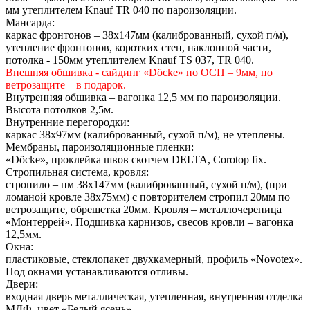
мм утеплителем Knauf TR 040 по пароизоляции.
Мансарда:
каркас фронтонов – 38х147мм (калиброванный, сухой п/м),
утепление фронтонов, коротких стен, наклонной части,
потолка - 150мм утеплителем Knauf TS 037, TR 040.
Внешняя обшивка - сайдинг «Döcke» по ОСП – 9мм, по
ветрозащите – в подарок.
Внутренняя обшивка – вагонка 12,5 мм по пароизоляции.
Высота потолков 2,5м.
Внутренние перегородки:
каркас 38х97мм (калиброванный, сухой п/м), не утеплены.
Мембраны, пароизоляционные пленки:
«Döcke», проклейка швов скотчем DELTA, Сorotop fix.
Стропильная система, кровля:
стропило – пм 38х147мм (калиброванный, сухой п/м), (при
ломаной кровле 38х75мм) с повторителем стропил 20мм по
ветрозащите, обрешетка 20мм. Кровля – металлочерепица
«Монтеррей». Подшивка карнизов, свесов кровли – вагонка
12,5мм.
Окна:
пластиковые, стеклопакет двухкамерный, профиль «Novotex».
Под окнами устанавливаются отливы.
Двери:
входная дверь металлическая, утепленная, внутренняя отделка
МДФ, цвет «Белый ясень».