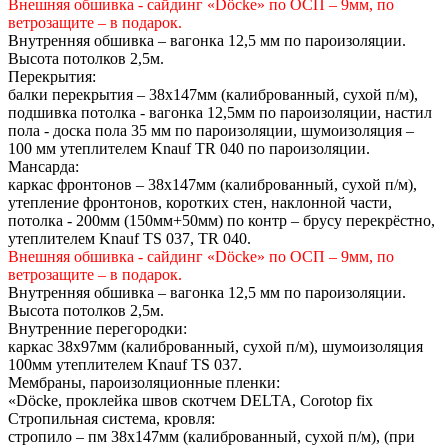
Внешняя обшивка - сайдинг «Döcke» по ОСП – 9мм, по
ветрозащите – в подарок.
Внутренняя обшивка – вагонка 12,5 мм по пароизоляции.
Высота потолков 2,5м.
Перекрытия:
балки перекрытия – 38х147мм (калиброванный, сухой п/м),
подшивка потолка - вагонка 12,5мм по пароизоляции, настил
пола - доска пола 35 мм по пароизоляции, шумоизоляция –
100 мм утеплителем Knauf TR 040 по пароизоляции.
Мансарда:
каркас фронтонов – 38х147мм (калиброванный, сухой п/м),
утепление фронтонов, коротких стен, наклонной части,
потолка - 200мм (150мм+50мм) по контр – брусу перекрёстно,
утеплителем Knauf TS 037, TR 040.
Внешняя обшивка - сайдинг «Döcke» по ОСП – 9мм, по
ветрозащите – в подарок.
Внутренняя обшивка – вагонка 12,5 мм по пароизоляции.
Высота потолков 2,5м.
Внутренние перегородки:
каркас 38х97мм (калиброванный, сухой п/м), шумоизоляция
100мм утеплителем Knauf TS 037.
Мембраны, пароизоляционные пленки:
«Döcke, проклейка швов скотчем DELTA, Сorotop fix
Стропильная система, кровля:
стропило – пм 38х147мм (калиброванный, сухой п/м), (при