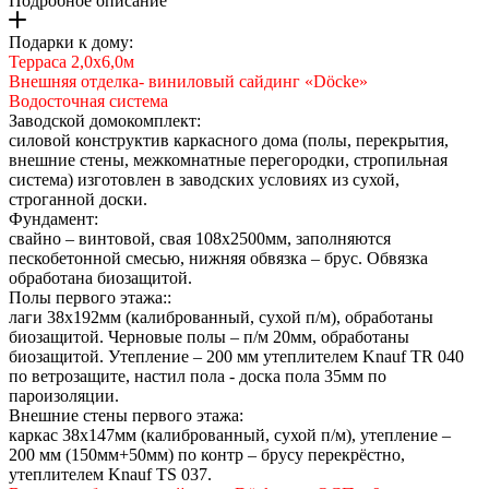
Подробное описание
Подарки к дому:
Терраса 2,0х6,0м
Внешняя отделка- виниловый сайдинг «Döcke»
Водосточная система
Заводской домокомплект:
силовой конструктив каркасного дома (полы, перекрытия,
внешние стены, межкомнатные перегородки, стропильная
система) изготовлен в заводских условиях из сухой,
строганной доски.
Фундамент:
свайно – винтовой, свая 108х2500мм, заполняются
пескобетонной смесью, нижняя обвязка – брус. Обвязка
обработана биозащитой.
Полы первого этажа::
лаги 38х192мм (калиброванный, сухой п/м), обработаны
биозащитой. Черновые полы – п/м 20мм, обработаны
биозащитой. Утепление – 200 мм утеплителем Knauf TR 040
по ветрозащите, настил пола - доска пола 35мм по
пароизоляции.
Внешние стены первого этажа:
каркас 38х147мм (калиброванный, сухой п/м), утепление –
200 мм (150мм+50мм) по контр – брусу перекрёстно,
утеплителем Knauf TS 037.