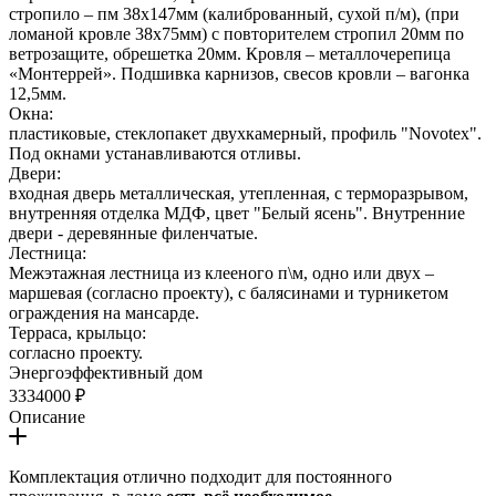
стропило – пм 38х147мм (калиброванный, сухой п/м), (при
ломаной кровле 38х75мм) с повторителем стропил 20мм по
ветрозащите, обрешетка 20мм. Кровля – металлочерепица
«Монтеррей». Подшивка карнизов, свесов кровли – вагонка
12,5мм.
Окна:
пластиковые, стеклопакет двухкамерный, профиль "Novotex".
Под окнами устанавливаются отливы.
Двери:
входная дверь металлическая, утепленная, с терморазрывом,
внутренняя отделка МДФ, цвет "Белый ясень". Внутренние
двери - деревянные филенчатые.
Лестница:
Межэтажная лестница из клееного п\м, одно или двух –
маршевая (согласно проекту), с балясинами и турникетом
ограждения на мансарде.
Терраса, крыльцо:
согласно проекту.
Энергоэффективный дом
3334000 ₽
Описание
Комплектация отлично подходит для постоянного