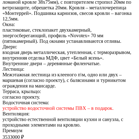
ломаной кровле 38х75мм), с повторителем стропил 20мм по
ветрозащите, обрешетка 20мм. Кровля – металлочерепица
«Монтеррей». Подшивка карнизов, свесов кровли – вагонка
12,5мм.
Окна:
пластиковые, стеклопакет двухкамерный,
энергосберегающий, профиль «Novotex» 70 мм
(пятикамерный). Под окнами устанавливаются отливы.
Двери:
входная дверь металлическая, утепленная, с терморазрывом,
внутренняя отделка МДФ, цвет «Белый ясень».
Внутренние двери – деревянные филенчатые.
Лестница:
Межэтажная лестница из клееного п\м, одно или двух –
маршевая (согласно проекту), с балясинами и турникетом
ограждения на мансарде.
Терраса, крыльцо:
согласно проекту.
Водосточная система:
устройство водосточной системы ПВХ – в подарок.
Вентиляция:
устройство естественной вентиляции кухни и санузла, с
проходными элементами на кровлю.
Премиум
3533000 ₽