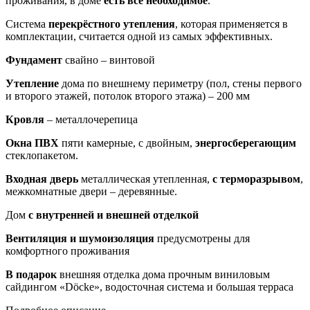
проживания, в доме
есть всё необходимое
.
Система
перекрёстного утепления
, которая применяется в
комплектации, считается одной из самых эффективных.
Фундамент
свайно – винтовой
Утепление
дома по внешнему периметру (пол, стены первого
и второго этажей, потолок второго этажа) – 200 мм
Кровля
– металлочерепица
Окна ПВХ
пяти камерные, с двойным,
энергосберегающим
стеклопакетом.
Входная дверь
металлическая утепленная,
с терморазрывом
,
межкомнатные двери – деревянные.
Дом
с внутренней и внешней отделкой
Вентиляция и шумоизоляция
предусмотрены для
комфортного проживания
В подарок
внешняя отделка дома прочным виниловым
сайдингом «Döcke», водосточная система и большая терраса