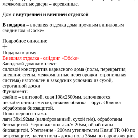
межкомнатные двери – деревянные.
Дом
с внутренней и внешней отделкой
В подарок
– внешняя отделка дома прочным виниловым
сайдингом «Döcke»
Подробное описание
Подарки к дому:
Внешняя отделка - сайдинг «Döcke»
Заводской домокомплект:
силовой конструктив каркасного дома (полы, перекрытия,
внешние стены, межкомнатные перегородки, стропильная
система) изготовлен в заводских условиях из сухой,
строганной доски.
Фундамент:
свайно – винтовой, свая 108х2500мм, заполняются
пескобетонной смесью, нижняя обвязка – брус. Обвязка
обработана биозащитой.
Полы первого этажа:
лаги 38х192мм (калиброванный, сухой п/м), обработаны
биозащитой. Черновые полы -п/м 20мм, обработаны
биозащитой. Утепление - 200мм утеплителем Knauf TR 040 по
ветрозащите, настил пола - доска пола 35мм по пароизоляции.