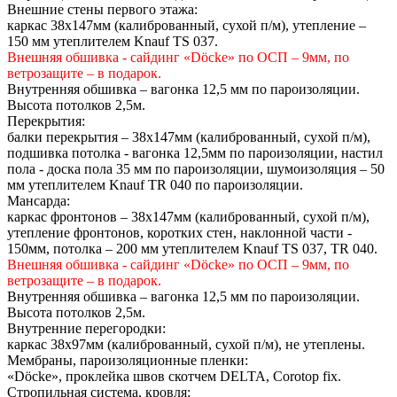
Внешние стены первого этажа:
каркас 38х147мм (калиброванный, сухой п/м), утепление –
150 мм утеплителем Knauf TS 037.
Внешняя обшивка - сайдинг «Döcke» по ОСП – 9мм, по
ветрозащите – в подарок.
Внутренняя обшивка – вагонка 12,5 мм по пароизоляции.
Высота потолков 2,5м.
Перекрытия:
балки перекрытия – 38х147мм (калиброванный, сухой п/м),
подшивка потолка - вагонка 12,5мм по пароизоляции, настил
пола - доска пола 35 мм по пароизоляции, шумоизоляция – 50
мм утеплителем Knauf TR 040 по пароизоляции.
Мансарда:
каркас фронтонов – 38х147мм (калиброванный, сухой п/м),
утепление фронтонов, коротких стен, наклонной части -
150мм, потолка – 200 мм утеплителем Knauf TS 037, TR 040.
Внешняя обшивка - сайдинг «Döcke» по ОСП – 9мм, по
ветрозащите – в подарок.
Внутренняя обшивка – вагонка 12,5 мм по пароизоляции.
Высота потолков 2,5м.
Внутренние перегородки:
каркас 38х97мм (калиброванный, сухой п/м), не утеплены.
Мембраны, пароизоляционные пленки:
«Döcke», проклейка швов скотчем DELTA, Сorotop fix.
Стропильная система, кровля: