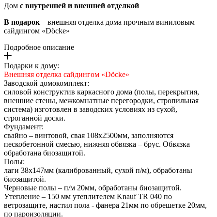
Дом
с внутренней и внешней отделкой
В подарок
– внешняя отделка дома прочным виниловым
сайдингом «Döcke»
Подробное описание
Подарки к дому:
Внешняя отделка сайдингом «Döcke»
Заводской домокомплект:
силовой конструктив каркасного дома (полы, перекрытия,
внешние стены, межкомнатные перегородки, стропильная
система) изготовлен в заводских условиях из сухой,
строганной доски.
Фундамент:
свайно – винтовой, свая 108х2500мм, заполняются
пескобетонной смесью, нижняя обвязка – брус. Обвязка
обработана биозащитой.
Полы:
лаги 38х147мм (калиброванный, сухой п/м), обработаны
биозащитой.
Черновые полы – п/м 20мм, обработаны биозащитой.
Утепление – 150 мм утеплителем Knauf TR 040 по
ветрозащите, настил пола - фанера 21мм по обрешетке 20мм,
по пароизоляции.