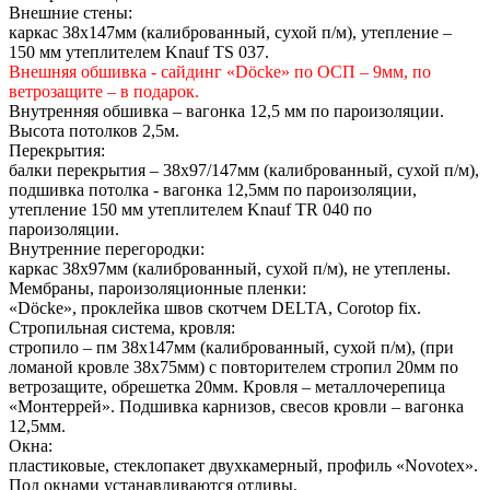
Внешние стены:
каркас 38х147мм (калиброванный, сухой п/м), утепление –
150 мм утеплителем Knauf TS 037.
Внешняя обшивка - сайдинг «Döcke» по ОСП – 9мм, по
ветрозащите – в подарок.
Внутренняя обшивка – вагонка 12,5 мм по пароизоляции.
Высота потолков 2,5м.
Перекрытия:
балки перекрытия – 38х97/147мм (калиброванный, сухой п/м),
подшивка потолка - вагонка 12,5мм по пароизоляции,
утепление 150 мм утеплителем Knauf TR 040 по
пароизоляции.
Внутренние перегородки:
каркас 38х97мм (калиброванный, сухой п/м), не утеплены.
Мембраны, пароизоляционные пленки:
«Döcke», проклейка швов скотчем DELTA, Сorotop fix.
Стропильная система, кровля:
стропило – пм 38х147мм (калиброванный, сухой п/м), (при
ломаной кровле 38х75мм) с повторителем стропил 20мм по
ветрозащите, обрешетка 20мм. Кровля – металлочерепица
«Монтеррей». Подшивка карнизов, свесов кровли – вагонка
12,5мм.
Окна:
пластиковые, стеклопакет двухкамерный, профиль «Novotex».
Под окнами устанавливаются отливы.