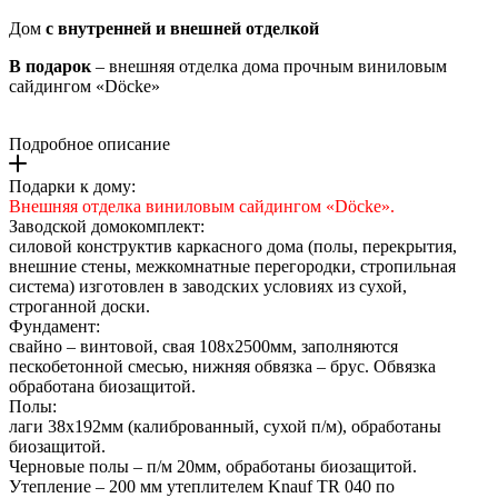
Дом
с внутренней и внешней отделкой
В подарок
– внешняя отделка дома прочным виниловым
сайдингом «Döcke»
Подробное описание
Подарки к дому:
Внешняя отделка виниловым сайдингом «Döcke».
Заводской домокомплект:
силовой конструктив каркасного дома (полы, перекрытия,
внешние стены, межкомнатные перегородки, стропильная
система) изготовлен в заводских условиях из сухой,
строганной доски.
Фундамент:
свайно – винтовой, свая 108х2500мм, заполняются
пескобетонной смесью, нижняя обвязка – брус. Обвязка
обработана биозащитой.
Полы:
лаги 38х192мм (калиброванный, сухой п/м), обработаны
биозащитой.
Черновые полы – п/м 20мм, обработаны биозащитой.
Утепление – 200 мм утеплителем Knauf TR 040 по