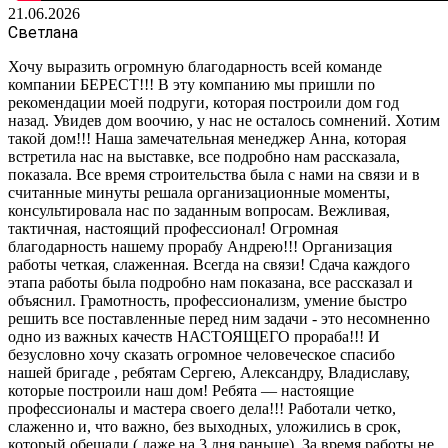
21.06.2026
Светлана
Хочу выразить огромную благодарность всей команде
компании БЕРЕСТ!!! В эту компанию мы пришли по
рекомендации моей подруги, которая построили дом год
назад. Увидев дом воочию, у нас не осталось сомнений. Хотим
такой дом!!! Наша замечательная менеджер Анна, которая
встретила нас на выставке, все подробно нам рассказала,
показала. Все время строительства была с нами на связи и в
считанные минуты решала организационные моменты,
консультировала нас по заданным вопросам. Вежливая,
тактичная, настоящий профессионал! Огромная
благодарность нашему прорабу Андрею!!! Организация
работы четкая, слаженная. Всегда на связи! Сдача каждого
этапа работы была подробно нам показана, все рассказал и
объяснил. Грамотность, профессионализм, умение быстро
решить все поставленные перед ним задачи - это несомненно
одно из важных качеств НАСТОЯЩЕГО прораба!!! И
безусловно хочу сказать огромное человеческое спасибо
нашей бригаде , ребятам Сергею, Александру, Владиславу,
которые построили наш дом! Ребята — настоящие
профессионалы и мастера своего дела!!! Работали четко,
слаженно и, что важно, без выходных, уложились в срок,
который обещали ( даже на 3 дня раньше). За время работы не