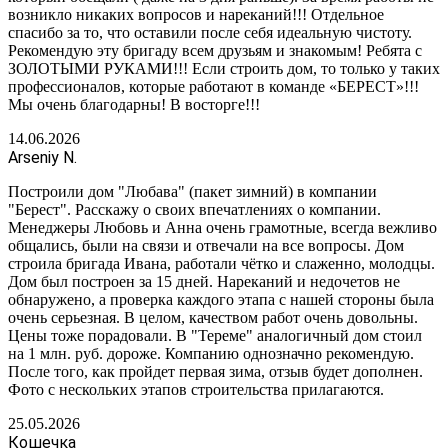
возникло никаких вопросов и нареканий!!! Отдельное
спасибо за то, что оставили после себя идеальную чистоту.
Рекомендую эту бригаду всем друзьям и знакомым! Ребята с
ЗОЛОТЫМИ РУКАМИ!!! Если строить дом, то только у таких
профессионалов, которые работают в команде «БЕРЕСТ»!!!
Мы очень благодарны! В восторге!!!
14.06.2026
Arseniy N.
Построили дом "Любава" (пакет зимний) в компании
"Берест". Расскажу о своих впечатлениях о компании.
Менеджеры Любовь и Анна очень грамотные, всегда вежливо
общались, были на связи и отвечали на все вопросы. Дом
строила бригада Ивана, работали чётко и слаженно, молодцы.
Дом был построен за 15 дней. Нареканий и недочетов не
обнаружено, а проверка каждого этапа с нашей стороны была
очень серьезная. В целом, качеством работ очень довольны.
Цены тоже порадовали. В "Тереме" аналогичный дом стоил
на 1 млн. руб. дороже. Компанию однозначно рекомендую.
После того, как пройдет первая зима, отзыв будет дополнен.
Фото с нескольких этапов строительства прилагаются.
25.05.2026
Кошечка