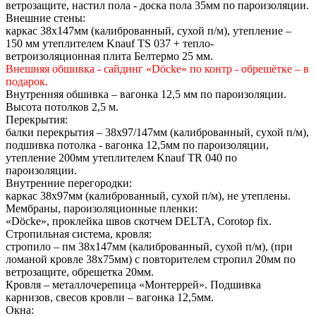
ветрозащите, настил пола - доска пола 35мм по пароизоляции.
Внешние стены:
каркас 38х147мм (калиброванный, сухой п/м), утепление –
150 мм утеплителем Knauf TS 037 + тепло-
ветроизоляционная плита Белтермо 25 мм.
Внешняя обшивка - сайдинг «Döcke» по контр - обрешётке – в
подарок.
Внутренняя обшивка – вагонка 12,5 мм по пароизоляции.
Высота потолков 2,5 м.
Перекрытия:
балки перекрытия – 38х97/147мм (калиброванный, сухой п/м),
подшивка потолка - вагонка 12,5мм по пароизоляции,
утепление 200мм утеплителем Knauf TR 040 по
пароизоляции.
Внутренние перегородки:
каркас 38х97мм (калиброванный, сухой п/м), не утеплены.
Мембраны, пароизоляционные пленки:
«Döcke», проклейка швов скотчем DELTA, Сorotop fix.
Стропильная система, кровля:
стропило – пм 38х147мм (калиброванный, сухой п/м), (при
ломаной кровле 38х75мм) с повторителем стропил 20мм по
ветрозащите, обрешетка 20мм.
Кровля – металлочерепица «Монтеррей». Подшивка
карнизов, свесов кровли – вагонка 12,5мм.
Окна: