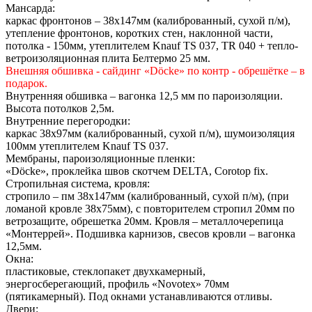
Мансарда:
каркас фронтонов – 38х147мм (калиброванный, сухой п/м),
утепление фронтонов, коротких стен, наклонной части,
потолка - 150мм, утеплителем Knauf TS 037, TR 040 + тепло-
ветроизоляционная плита Белтермо 25 мм.
Внешняя обшивка - сайдинг «Döcke» по контр - обрешётке – в
подарок.
Внутренняя обшивка – вагонка 12,5 мм по пароизоляции.
Высота потолков 2,5м.
Внутренние перегородки:
каркас 38х97мм (калиброванный, сухой п/м), шумоизоляция
100мм утеплителем Knauf TS 037.
Мембраны, пароизоляционные пленки:
«Döcke», проклейка швов скотчем DELTA, Сorotop fix.
Стропильная система, кровля:
стропило – пм 38х147мм (калиброванный, сухой п/м), (при
ломаной кровле 38х75мм), с повторителем стропил 20мм по
ветрозащите, обрешетка 20мм. Кровля – металлочерепица
«Монтеррей». Подшивка карнизов, свесов кровли – вагонка
12,5мм.
Окна:
пластиковые, стеклопакет двухкамерный,
энергосберегающий, профиль «Novotex» 70мм
(пятикамерный). Под окнами устанавливаются отливы.
Двери: