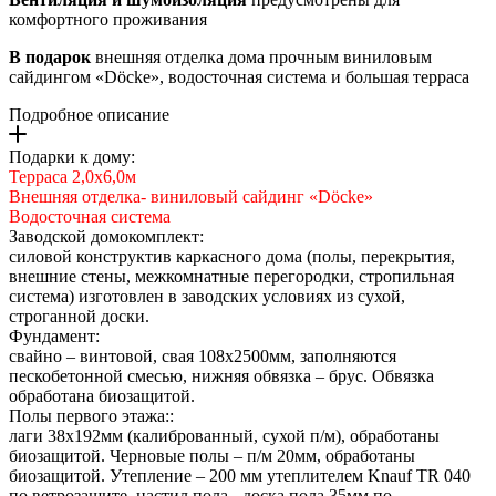
комфортного проживания
В подарок
внешняя отделка дома прочным виниловым
сайдингом «Döcke», водосточная система и большая терраса
Подробное описание
Подарки к дому:
Терраса 2,0х6,0м
Внешняя отделка- виниловый сайдинг «Döcke»
Водосточная система
Заводской домокомплект:
силовой конструктив каркасного дома (полы, перекрытия,
внешние стены, межкомнатные перегородки, стропильная
система) изготовлен в заводских условиях из сухой,
строганной доски.
Фундамент:
свайно – винтовой, свая 108х2500мм, заполняются
пескобетонной смесью, нижняя обвязка – брус. Обвязка
обработана биозащитой.
Полы первого этажа::
лаги 38х192мм (калиброванный, сухой п/м), обработаны
биозащитой. Черновые полы – п/м 20мм, обработаны
биозащитой. Утепление – 200 мм утеплителем Knauf TR 040
по ветрозащите, настил пола - доска пола 35мм по