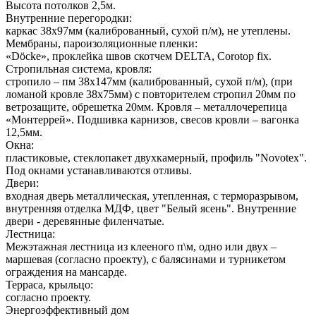
Высота потолков 2,5м.
Внутренние перегородки:
каркас 38х97мм (калиброванный, сухой п/м), не утеплены.
Мембраны, пароизоляционные пленки:
«Döcke», проклейка швов скотчем DELTA, Сorotop fix.
Стропильная система, кровля:
стропило – пм 38х147мм (калиброванный, сухой п/м), (при
ломаной кровле 38х75мм) с повторителем стропил 20мм по
ветрозащите, обрешетка 20мм. Кровля – металлочерепица
«Монтеррей». Подшивка карнизов, свесов кровли – вагонка
12,5мм.
Окна:
пластиковые, стеклопакет двухкамерный, профиль "Novotex".
Под окнами устанавливаются отливы.
Двери:
входная дверь металлическая, утепленная, с терморазрывом,
внутренняя отделка МДФ, цвет "Белый ясень". Внутренние
двери - деревянные филенчатые.
Лестница:
Межэтажная лестница из клееного п\м, одно или двух –
маршевая (согласно проекту), с балясинами и турникетом
ограждения на мансарде.
Терраса, крыльцо:
согласно проекту.
Энергоэффективный дом