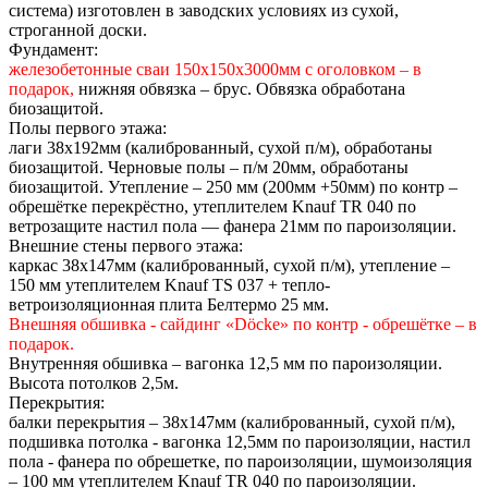
система) изготовлен в заводских условиях из сухой,
строганной доски.
Фундамент:
железобетонные сваи 150х150х3000мм с оголовком – в
подарок,
нижняя обвязка – брус. Обвязка обработана
биозащитой.
Полы первого этажа:
лаги 38х192мм (калиброванный, сухой п/м), обработаны
биозащитой. Черновые полы – п/м 20мм, обработаны
биозащитой. Утепление – 250 мм (200мм +50мм) по контр –
обрешётке перекрёстно, утеплителем Knauf TR 040 по
ветрозащите настил пола — фанера 21мм по пароизоляции.
Внешние стены первого этажа:
каркас 38х147мм (калиброванный, сухой п/м), утепление –
150 мм утеплителем Knauf TS 037 + тепло-
ветроизоляционная плита Белтермо 25 мм.
Внешняя обшивка - сайдинг «Döcke» по контр - обрешётке – в
подарок.
Внутренняя обшивка – вагонка 12,5 мм по пароизоляции.
Высота потолков 2,5м.
Перекрытия:
балки перекрытия – 38х147мм (калиброванный, сухой п/м),
подшивка потолка - вагонка 12,5мм по пароизоляции, настил
пола - фанера по обрешетке, по пароизоляции, шумоизоляция
– 100 мм утеплителем Knauf TR 040 по пароизоляции.