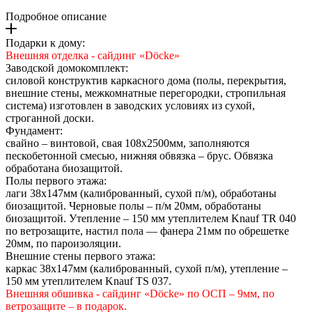
Подробное описание
Подарки к дому:
Внешняя отделка - сайдинг «Döcke»
Заводской домокомплект:
силовой конструктив каркасного дома (полы, перекрытия,
внешние стены, межкомнатные перегородки, стропильная
система) изготовлен в заводских условиях из сухой,
строганной доски.
Фундамент:
свайно – винтовой, свая 108х2500мм, заполняются
пескобетонной смесью, нижняя обвязка – брус. Обвязка
обработана биозащитой.
Полы первого этажа:
лаги 38х147мм (калиброванный, сухой п/м), обработаны
биозащитой. Черновые полы – п/м 20мм, обработаны
биозащитой. Утепление – 150 мм утеплителем Knauf TR 040
по ветрозащите, настил пола — фанера 21мм по обрешетке
20мм, по пароизоляции.
Внешние стены первого этажа:
каркас 38х147мм (калиброванный, сухой п/м), утепление –
150 мм утеплителем Knauf TS 037.
Внешняя обшивка - сайдинг «Döcke» по ОСП – 9мм, по
ветрозащите – в подарок.