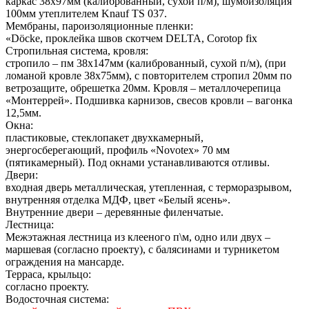
каркас 38х97мм (калиброванный, сухой п/м), шумоизоляция
100мм утеплителем Knauf TS 037.
Мембраны, пароизоляционные пленки:
«Döcke, проклейка швов скотчем DELTA, Сorotop fix
Стропильная система, кровля:
стропило – пм 38х147мм (калиброванный, сухой п/м), (при
ломаной кровле 38х75мм), с повторителем стропил 20мм по
ветрозащите, обрешетка 20мм. Кровля – металлочерепица
«Монтеррей». Подшивка карнизов, свесов кровли – вагонка
12,5мм.
Окна:
пластиковые, стеклопакет двухкамерный,
энергосберегающий, профиль «Novotex» 70 мм
(пятикамерный). Под окнами устанавливаются отливы.
Двери:
входная дверь металлическая, утепленная, с терморазрывом,
внутренняя отделка МДФ, цвет «Белый ясень».
Внутренние двери – деревянные филенчатые.
Лестница:
Межэтажная лестница из клееного п\м, одно или двух –
маршевая (согласно проекту), с балясинами и турникетом
ограждения на мансарде.
Терраса, крыльцо:
согласно проекту.
Водосточная система: