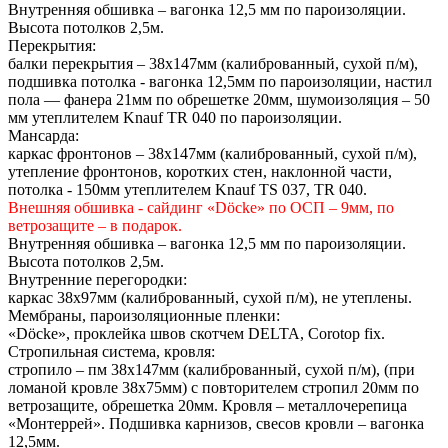
Внутренняя обшивка – вагонка 12,5 мм по пароизоляции.
Высота потолков 2,5м.
Перекрытия:
балки перекрытия – 38х147мм (калиброванный, сухой п/м),
подшивка потолка - вагонка 12,5мм по пароизоляции, настил
пола — фанера 21мм по обрешетке 20мм, шумоизоляция – 50
мм утеплителем Knauf TR 040 по пароизоляции.
Мансарда:
каркас фронтонов – 38х147мм (калиброванный, сухой п/м),
утепление фронтонов, коротких стен, наклонной части,
потолка - 150мм утеплителем Knauf TS 037, TR 040.
Внешняя обшивка - сайдинг «Döcke» по ОСП – 9мм, по
ветрозащите – в подарок.
Внутренняя обшивка – вагонка 12,5 мм по пароизоляции.
Высота потолков 2,5м.
Внутренние перегородки:
каркас 38х97мм (калиброванный, сухой п/м), не утеплены.
Мембраны, пароизоляционные пленки:
«Döcke», проклейка швов скотчем DELTA, Сorotop fix.
Стропильная система, кровля:
стропило – пм 38х147мм (калиброванный, сухой п/м), (при
ломаной кровле 38х75мм) с повторителем стропил 20мм по
ветрозащите, обрешетка 20мм. Кровля – металлочерепица
«Монтеррей». Подшивка карнизов, свесов кровли – вагонка
12,5мм.