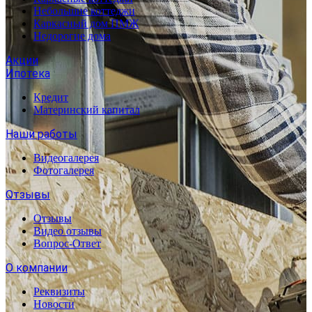
Небольшие коттеджи
Каркасный дом ПМЖ
Недорогие дома
Акции
Ипотека
Кредит
Материнский капитал
Наши работы
Видеогалерея
Фотогалерея
Отзывы
Отзывы
Видео отзывы
Вопрос-Ответ
О компании
Реквизиты
Новости