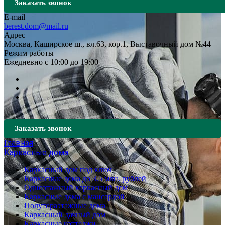
Заказать звонок
E-mail
berest.dom@mail.ru
Адрес
Москва, Каширское ш., вл.63, кор.1, Выставочный дом №44
Режим работы
Ежедневно с 10:00 до 19:00
Заказать звонок
Главная
Каркасные дома
Каркасный дом под ключ
Каркасные дома до 3.5 млн. рублей
Одноэтажный каркасный дом
Каркасные дома с мансардой
Полутораэтажные дома
Каркасный дачный дом
Каркасные коттеджи